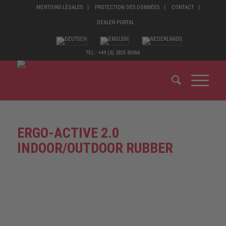
MENTIONS LÉGALES
PROTECTION DES DONNÉES
CONTACT
DEALER PORTAL
TEL.: +49 (0) 2825 80366
ERGO-ACTIVE 2.0
INDOOR/OUTDOOR RUBBER