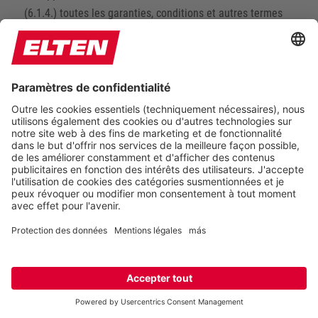
(6.1.4.) toutes les garanties, conditions et autres termes
implicites par la loi ou la jurisprudence sont, dans toute la
mesure permise par la loi applicable, exclus de toute
transaction ayant lieu entre l‘acheteur et nous.
(6.2.) Si des dommages surviennent dans le cadre de
l‘exécution de la relation de livraison et de vente avec
l‘acheteur, nous ne serons pas responsables de ces
dommages au cas où ils auraient été causés par :
(6.2.1.) une action gouvernementale obligatoire ;
(6.2.2.) des informations incorrectes et / ou incomplètes
que nous avons prises comme point de départ ; ou
(6.2.3.) l‘utilisation des marchandises en violation des
dispositions et / ou des conseils mentionnés sur
l‘emballage des marchandises ou fournis par nous ou
fournis avec les marchandises.
(6.3.) Si le dommage est causé par un produit défectueux