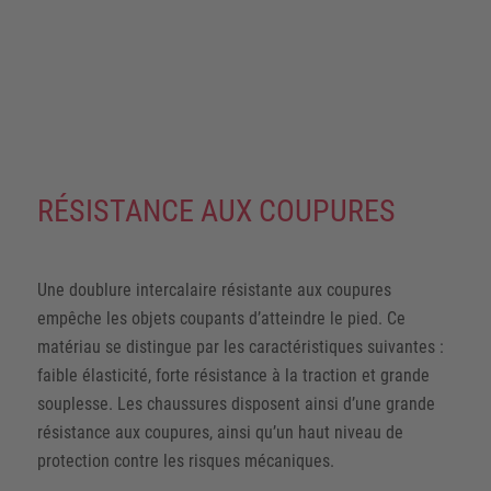
peuvent par exemple être électrosensibles ou poser des
problèmes thermiques. Dans d’autres cas, il sera
nécessaire d’envisager une protection contre les dangers
de coupures, de torsion de chevilles sur des sols
accidentés et autres risques particuliers. Pour ces cas
particuliers aussi, nous avons développé des solutions.
RÉSISTANCE AUX COUPURES
Une doublure intercalaire résistante aux coupures
empêche les objets coupants d’atteindre le pied. Ce
matériau se distingue par les caractéristiques suivantes :
faible élasticité, forte résistance à la traction et grande
souplesse. Les chaussures disposent ainsi d’une grande
résistance aux coupures, ainsi qu’un haut niveau de
protection contre les risques mécaniques.