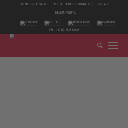
MENTIONS LÉGALES
PROTECTION DES DONNÉES
CONTACT
DEALER PORTAL
TEL.: +49 (0) 2825 80366
Qu’avons-nous d’autre à vous proposer ? Tout ce qui peut
s’avérer nécessaire à la protection de vos pieds ! Certains
lieux de travail sont plus compliqués, à savoir qu’ils
s’accompagnent de risques qui leur sont propres. Ils