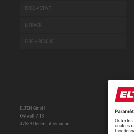
ERGO-ACTIVE
E-TRACK
FIRE + RESCUE
SERVIC
ELTEN GmbH
Ostwall 7-13
Itinéra
47589 Uedem, Allemagne
Servic