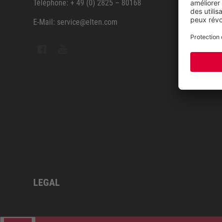
Téléphone: + 49 (0) 2825 – 80168
E-Mail: service@elten.com
Contac
Sitem
LEGAL