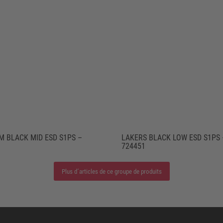
M BLACK MID ESD S1PS –
LAKERS BLACK LOW ESD S1PS 
724451
Plus d´articles de ce groupe de produits