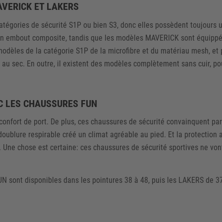
VERICK ET LAKERS
tégories de sécurité S1P ou bien S3, donc elles possèdent toujours u
un embout composite, tandis que les modèles MAVERICK sont équippés
 modèles de la catégorie S1P de la microfibre et du matériau mesh, et
au sec. En outre, il existent des modèles complètement sans cuir, po
EC LES CHAUSSURES FUN
 confort de port. De plus, ces chaussures de sécurité convainquent pa
doublure respirable créé un climat agréable au pied. Et la protection 
x. Une chose est certaine: ces chaussures de sécurité sportives ne von
 sont disponibles dans les pointures 38 à 48, puis les LAKERS de 37