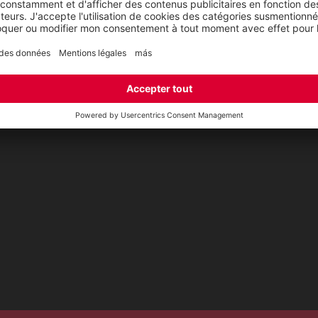
t
CSR-Report
ap