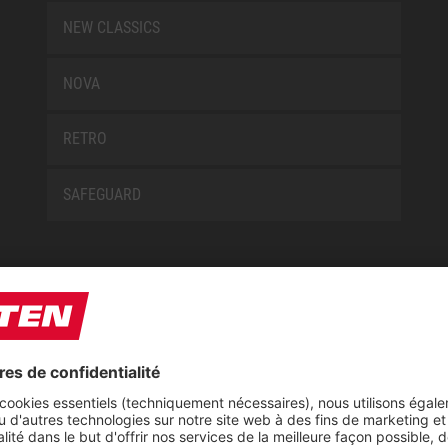
NEW CLASSICS
NOVA
RETRO
SAFEGUARD
E
À PROPOS DE NOUS
ire
Expositions
e de réparations de ELTEN
Centre de téléchargement