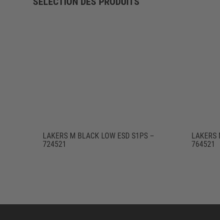
SÉLECTION DES PRODUITS
LAKERS M BLACK LOW ESD S1PS –
LAKERS 
724521
764521