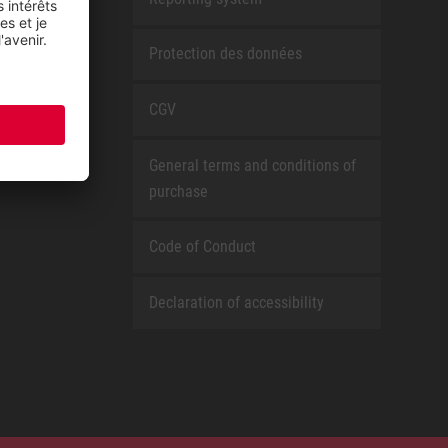
Protection des données
CGV
General terms and conditions of
purchase
Code of Conduct
Declaration of accessibility