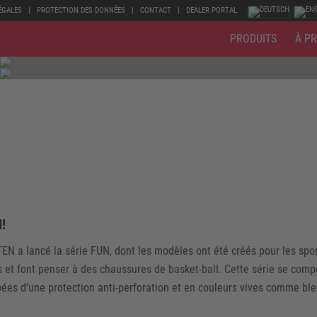
ÉGALES
PROTECTION DES DONNÉES
CONTACT
DEALER PORTAL
PRODUITS
À P
!
N a lancé la série FUN, dont les modèles ont été créés pour les sport
s et font penser à des chaussures de basket-ball. Cette série se com
es d’une protection anti-perforation et en couleurs vives comme bleu 