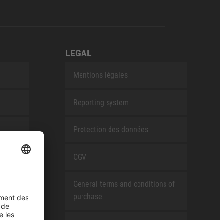
LEGAL
Mentions légales
Reporting system
Protection des données
CGV
General terms and conditions of
purchase