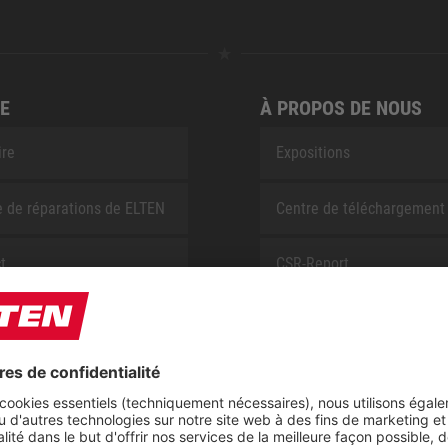
E
À PROPOS DE NOUS
ire
Expositions
e de réparations de ELTEN
Centre de téléchargement
t
CSR-Report
ap