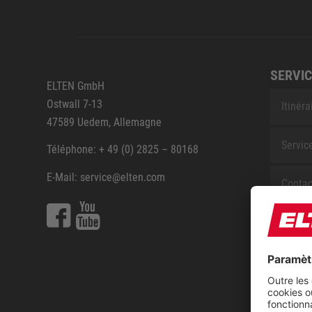
SERVIC
ELTEN GmbH
Ostwall 7-13
Itinéra
47589 Uedem, Allemagne
Servic
Téléphone: + 49 (0) 2825 – 80168
E-Mail: service@elten.com
Contac
Sitem