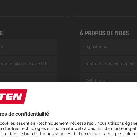
E
À PROPOS DE NOUS
ire
Expositions
e de réparations de ELTEN
Centre de téléchargement
t
CSR-Report
ap