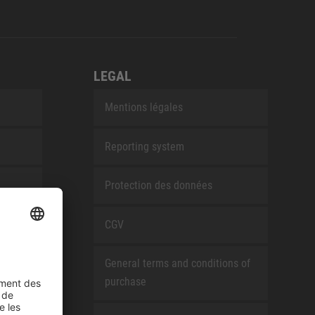
LEGAL
Mentions légales
Reporting system
Protection des données
CGV
General terms and conditions of
purchase