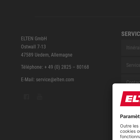
SERVIC
ELTEN GmbH
Ostwall 7-13
Itinéra
47589 Uedem, Allemagne
Servic
Téléphone: + 49 (0) 2825 – 80168
E-Mail: service@elten.com
Contac
Sitem