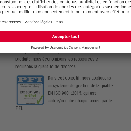
résistante et durable. Grâce à l’utilisation de matériaux
de haute qualité, nous contribuons non seulement à
une meilleure protection, mais nous prolongeons aussi
énormément la durée de vie de nos produits. Avec un
entretien approprié, nos chaussures de sécurité en
cuir, notamment, peuvent durer plusieurs années. Ainsi,
nous prolongeons les cycles entre les achats de
produits, nous économisons les ressources et
réduisons la quantité de déchets.
Dans cet objectif, nous appliquons
un système de gestion de la qualité
EN ISO 9001:2015, qui est
audité/certifié chaque année par le
PFI.