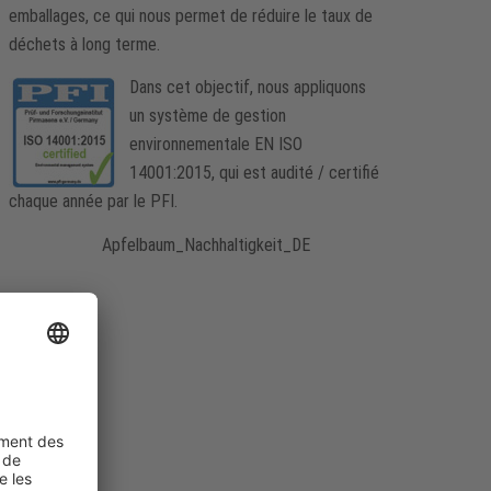
emballages, ce qui nous permet de réduire le taux de
déchets à long terme.
Dans cet objectif, nous appliquons
un système de gestion
environnementale EN ISO
14001:2015, qui est audité / certifié
chaque année par le PFI.