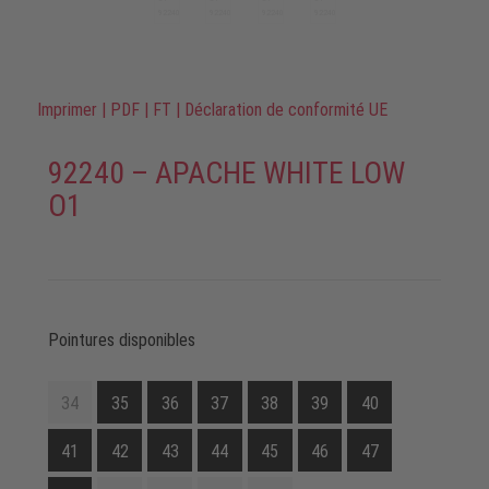
Imprimer
|
PDF
|
FT
|
Déclaration de conformité UE
92240 – APACHE WHITE LOW
O1
Pointures disponibles
34
35
36
37
38
39
40
41
42
43
44
45
46
47