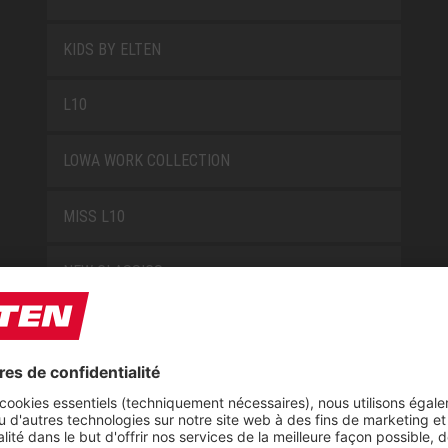
KIDS BY ELTEN
L10
LOWA WORK COLLECTION
MISS L10
NEW CLASSICS
NOVA
RETRO
SAFEGUARD