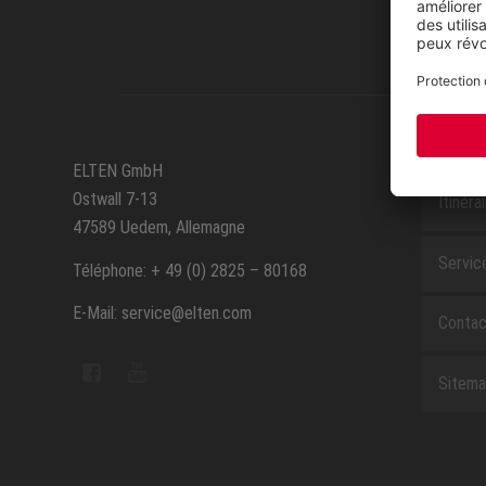
SERVIC
ELTEN GmbH
Ostwall 7-13
Itinéra
47589 Uedem, Allemagne
Servic
Téléphone: + 49 (0) 2825 – 80168
E-Mail: service@elten.com
Contac
Sitem