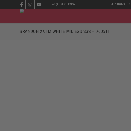
TEL.: +49 (0) 2825 80366
MENTIONS LÉG
BRANDON XXTM WHITE MID ESD S3S – 760511