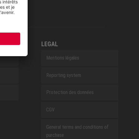
LEGAL
Mentions légales
Reporting system
Protection des données
CGV
General terms and conditions of
purchase