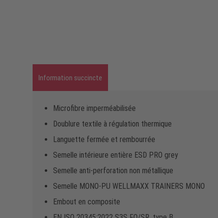
Information succincte
Microfibre imperméabilisée
Doublure textile à régulation thermique
Languette fermée et rembourrée
Semelle intérieure entière ESD PRO grey
Semelle anti-perforation non métallique
Semelle MONO-PU WELLMAXX TRAINERS MONO
Embout en composite
EN ISO 20345:2022 S3S FO/SR, type B