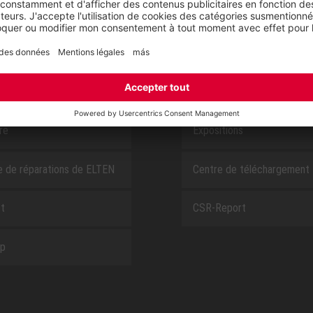
E
À PROPOS DE NOUS
ire
Expositions
e de réparations de ELTEN
Centre de téléchargement
t
CSR-Report
ap