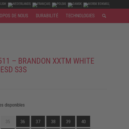
OPOS DE NOUS
DURABILITÉ
TECHNOLOGIES
511 – BRANDON XXTM WHITE
 ESD S3S
es disponibles
35
36
37
38
39
40