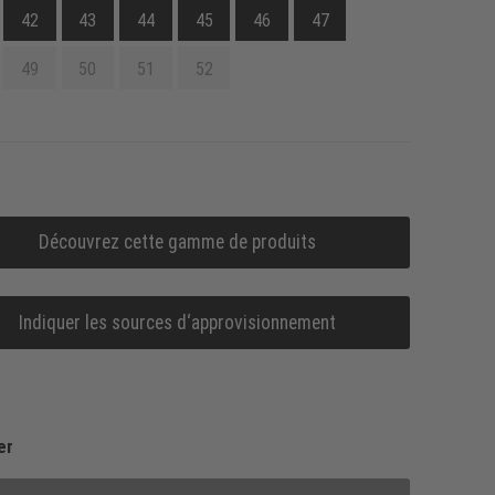
42
43
44
45
46
47
49
50
51
52
Découvrez cette gamme de produits
Indiquer les sources d‘approvisionnement
er