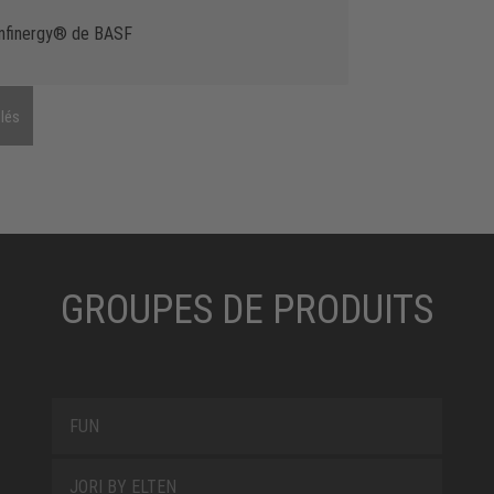
’Infinergy® de BASF
lés
GROUPES DE PRODUITS
FUN
JORI BY ELTEN