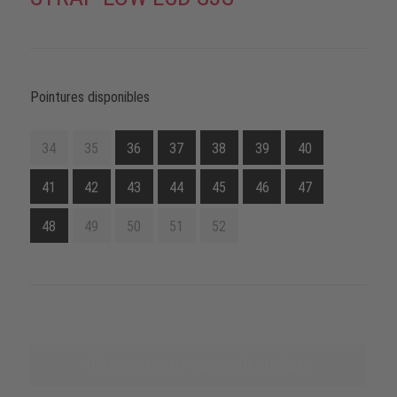
Pointures disponibles
34
35
36
37
38
39
40
41
42
43
44
45
46
47
48
49
50
51
52
Découvrez cette gamme de produits