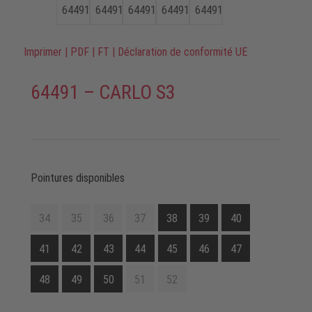
Imprimer
|
PDF
|
FT
|
Déclaration de conformité UE
64491 – CARLO S3
Pointures disponibles
34
35
36
37
38
39
40
41
42
43
44
45
46
47
48
49
50
51
52