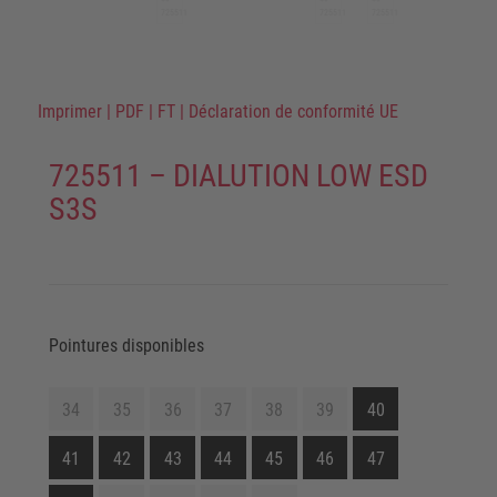
Imprimer
|
PDF
|
FT
|
Déclaration de conformité UE
725511 – DIALUTION LOW ESD
S3S
Pointures disponibles
34
35
36
37
38
39
40
41
42
43
44
45
46
47