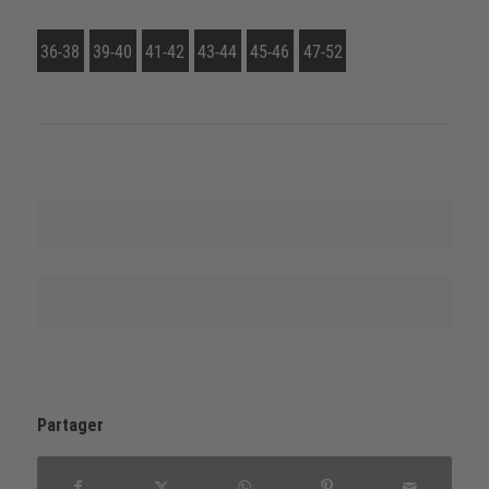
36-38
39-40
41-42
43-44
45-46
47-52
Découvrez cette gamme de produits
Indiquer les sources d‘approvisionnement
Partager