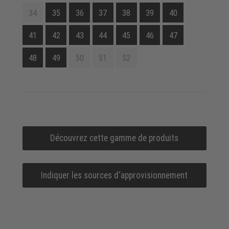
34
35
36
37
38
39
40
41
42
43
44
45
46
47
48
49
50
51
52
Découvrez cette gamme de produits
Indiquer les sources d‘approvisionnement