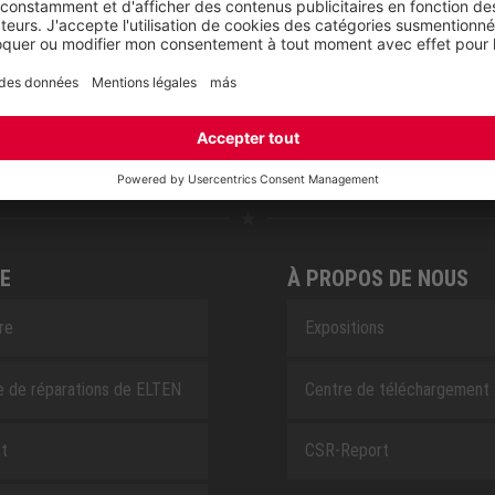
RETRO
SAFEGUARD
E
À PROPOS DE NOUS
ire
Expositions
e de réparations de ELTEN
Centre de téléchargement
t
CSR-Report