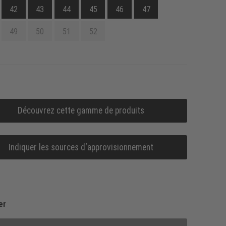
42
43
44
45
46
47
49
50
51
52
Découvrez cette gamme de produits
Indiquer les sources d‘approvisionnement
er