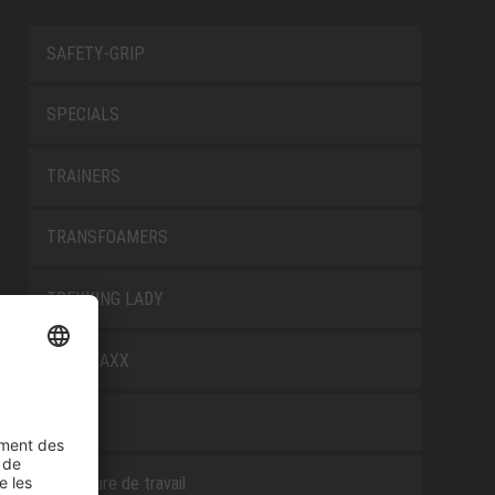
SAFETY-GRIP
SPECIALS
TRAINERS
TRANSFOAMERS
TREKKING LADY
WELLMAXX
WHITE
Chaussure de travail