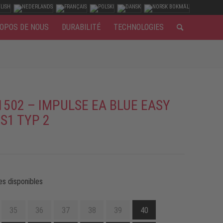
OPOS DE NOUS
DURABILITÉ
TECHNOLOGIES
1502 – IMPULSE EA BLUE EASY
 S1 TYP 2
es disponibles
35
36
37
38
39
40