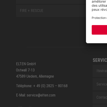
FIRE + RESCUE
SERVIC
ELTEN GmbH
Ostwall 7-13
Itinéra
47589 Uedem, Allemagne
Servic
Téléphone: + 49 (0) 2825 – 80168
E-Mail: service@elten.com
Contac