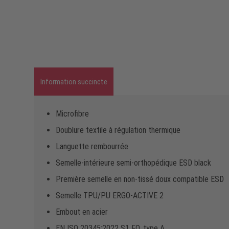
Information succincte
Microfibre
Doublure textile à régulation thermique
Languette rembourrée
Semelle-intérieure semi-orthopédique ESD black
Première semelle en non-tissé doux compatible ESD
Semelle TPU/PU ERGO-ACTIVE 2
Embout en acier
EN ISO 20345:2022 S1 FO, type A