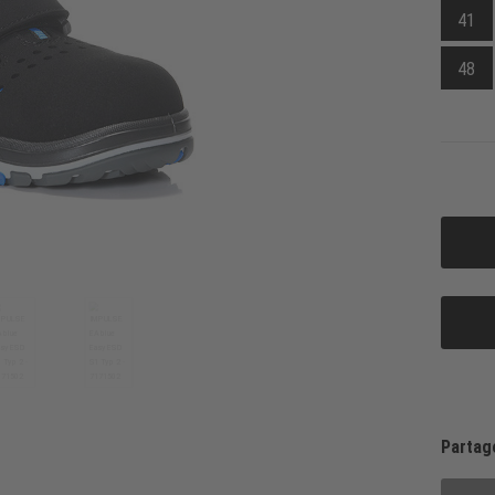
41
48
Partag