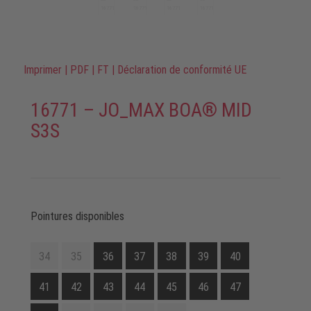
Imprimer
|
PDF
|
FT
|
Déclaration de conformité UE
16771 – JO_MAX BOA® MID
S3S
Pointures disponibles
34
35
36
37
38
39
40
41
42
43
44
45
46
47