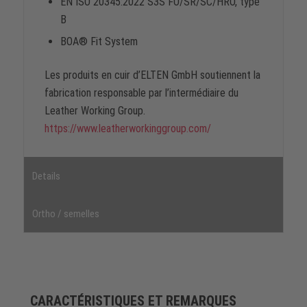
EN ISO 20345:2022 S3S FO/SR/SC/HRO, type
B
BOA® Fit System
Les produits en cuir d’ELTEN GmbH soutiennent la
fabrication responsable par l’intermédiaire du
Leather Working Group.
https://www.leatherworkinggroup.com/
Details
Ortho / semelles
CARACTÉRISTIQUES ET REMARQUES