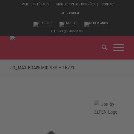
MENTIONS LÉGALES
PROTECTION DES DONNÉES
CONTACT
DEALER PORTAL
TEL.: +49 (0) 2825 80366
JO_MAX BOA® MID S3S – 16771