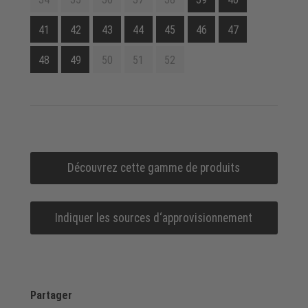
41
42
43
44
45
46
47
48
49
50
51
52
Découvrez cette gamme de produits
Indiquer les sources d‘approvisionnement
Partager