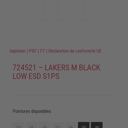
Imprimer
|
PDF
|
FT
|
Déclaration de conformité UE
724521 – LAKERS M BLACK
LOW ESD S1PS
Pointures disponibles
34
35
36
37
38
39
40