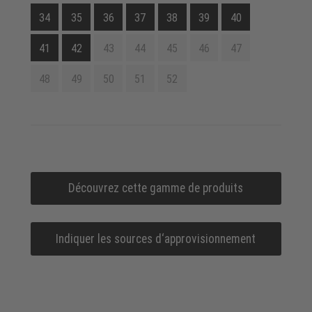
34
35
36
37
38
39
40
41
42
43
44
45
46
47
48
49
50
51
52
Découvrez cette gamme de produits
Indiquer les sources d‘approvisionnement