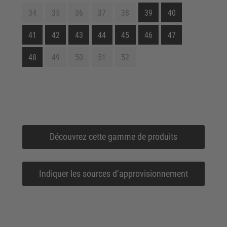
34
35
36
37
38
39
40
41
42
43
44
45
46
47
48
49
50
51
52
Découvrez cette gamme de produits
Indiquer les sources d‘approvisionnement