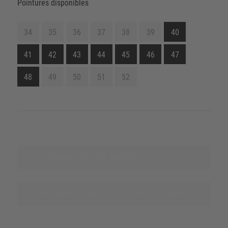
Pointures disponibles
34
35
36
37
38
39
40
41
42
43
44
45
46
47
48
49
50
51
52
Découvrez cette gamme de produits
Indiquer les sources d‘approvisionnement