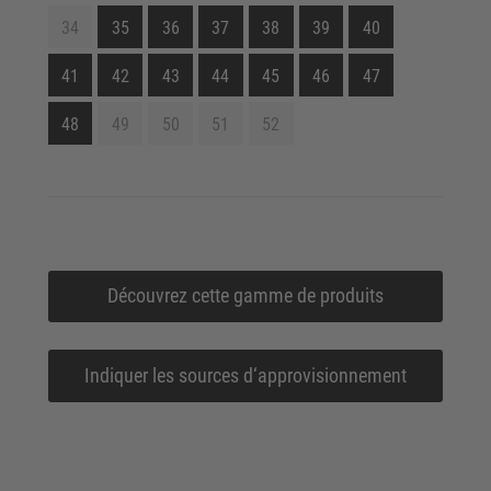
34
35
36
37
38
39
40
41
42
43
44
45
46
47
48
49
50
51
52
Découvrez cette gamme de produits
Indiquer les sources d‘approvisionnement