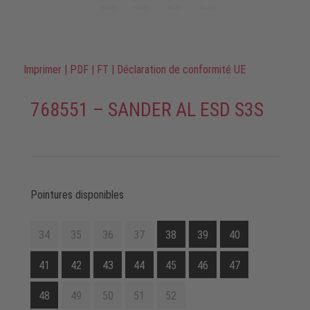
Imprimer
|
PDF
|
FT
|
Déclaration de conformité UE
768551 – SANDER AL ESD S3S
Pointures disponibles
34
35
36
37
38
39
40
41
42
43
44
45
46
47
48
49
50
51
52