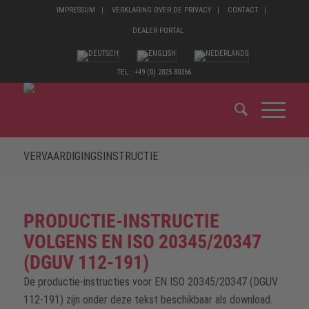
IMPRESSUM
VERKLARING OVER DE PRIVACY
CONTACT
DEALER PORTAL
TEL.: +49 (0) 2825 80366
VERVAARDIGINGSINSTRUCTIE
PRODUCTIE-INSTRUCTIE
VOLGENS EN ISO 20345/20347
(DGUV 112-191)
De productie-instructies voor EN ISO 20345/20347 (DGUV
112-191) zijn onder deze tekst beschikbaar als download.