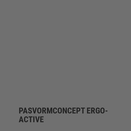
belang. Een groot deel van de ELTEN-collectie is
gecertificeerd voor orthopedische aanpassingen
volgens de EN ISO 20345/20347 (DGUV 112-191).
De orthopedische schoenmaker/de medische
speciaalzaak kan orthopedische aanpassingen
doen zonder dat de schoen zijn beschermende
functie verliest.
PASVORMCONCEPT ERGO-
ACTIVE