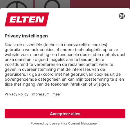
GRAYSCALE
SATURATION
Orientation
READING LINE
KEYBOARD NAVIGATION