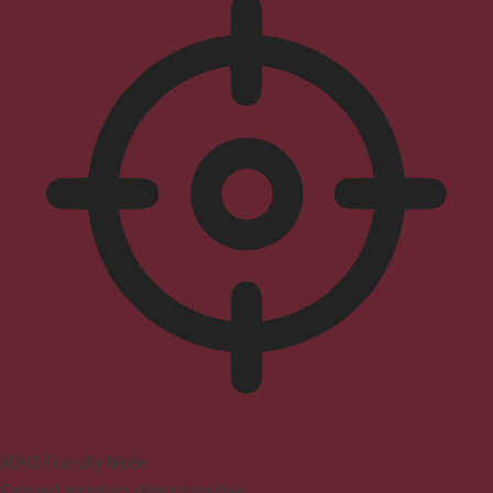
ADHD Friendly Mode
Focused browsing, distraction-free