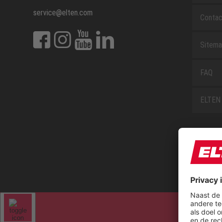
service@elten.com
Contac
Sitem
FAQ
ELTEN 