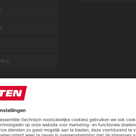
t
ap
Blog