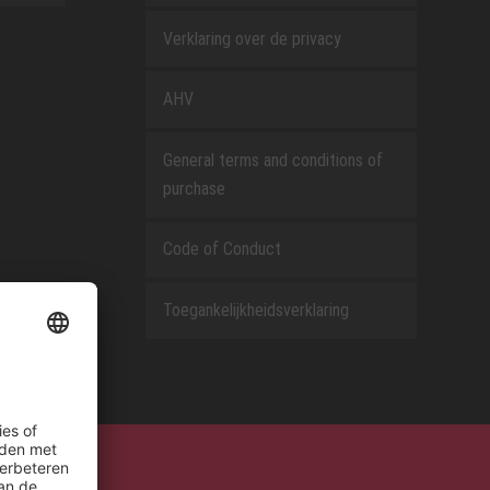
Verklaring over de privacy
AHV
General terms and conditions of
purchase
Code of Conduct
Toegankelijkheidsverklaring