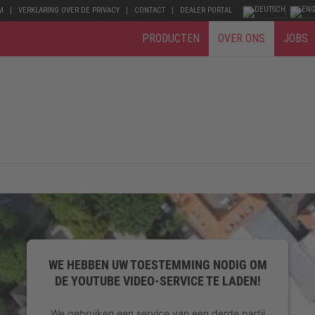
M
VERKLARING OVER DE PRIVACY
CONTACT
DEALER PORTAL
PRODUCTEN
OVER ONS
JOBS
WE HEBBEN UW TOESTEMMING NODIG OM
DE YOUTUBE VIDEO-SERVICE TE LADEN!
We gebruiken een service van een derde partij