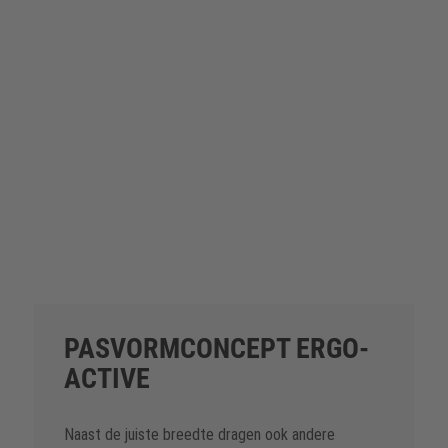
WE HEBBEN UW TOESTEMMING
NODIG OM DE YOUTUBE VIDEO-
SERVICE TE LADEN!
We gebruiken een service van een
derde partij om video-inhoud in te
sluiten die mogelijk gegevens over uw
activiteiten verzamelt. Bekijk de details
en accepteer de service om deze video
te bekijken.
PASVORMCONCEPT ERGO-
Meer informatie
ACTIVE
Accepteren
Naast de juiste breedte dragen ook andere