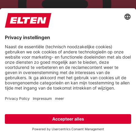
Seizure Safe Profile
Clear flashes & reduces color