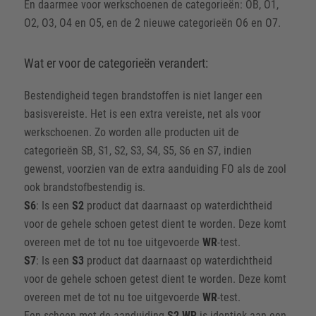
En daarmee voor werkschoenen de categorieën: OB, O1,
O2, O3, O4 en O5, en de 2 nieuwe categorieën O6 en O7.
Wat er voor de categorieën verandert:
Bestendigheid tegen brandstoffen is niet langer een
basisvereiste. Het is een extra vereiste, net als voor
werkschoenen. Zo worden alle producten uit de
categorieën SB, S1, S2, S3, S4, S5, S6 en S7, indien
gewenst, voorzien van de extra aanduiding FO als de zool
ook brandstofbestendig is.
S6
: Is een
S2
product dat daarnaast op waterdichtheid
voor de gehele schoen getest dient te worden. Deze komt
overeen met de tot nu toe uitgevoerde
WR
-test.
S7
: Is een
S3
product dat daarnaast op waterdichtheid
voor de gehele schoen getest dient te worden. Deze komt
overeen met de tot nu toe uitgevoerde
WR
-test.
Een schoen met de aanduiding
S2 WR
is identiek aan een