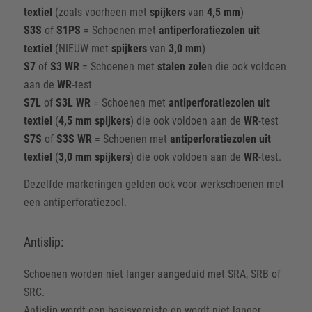
textiel
(zoals voorheen met
spijkers
van
4,5 mm
)
S3S
of
S1PS
= Schoenen met
antiperforatiezolen uit
textiel
(NIEUW met
spijkers
van
3,0 mm
)
S7
of
S3 WR
= Schoenen met
stalen zole
n die ook voldoen
aan de
WR
-test
S7L
of
S3L WR
= Schoenen met
antiperforatiezolen uit
textiel
(
4,5 mm spijkers
) die ook voldoen aan de
WR
-test
S7S
of
S3S WR
= Schoenen met
antiperforatiezolen uit
textiel
(
3,0 mm spijkers
) die ook voldoen aan de
WR
-test.
Dezelfde markeringen gelden ook voor werkschoenen met
een antiperforatiezool.
Antislip:
Schoenen worden niet langer aangeduid met SRA, SRB of
SRC.
Antislip wordt een basisvereiste en wordt niet langer