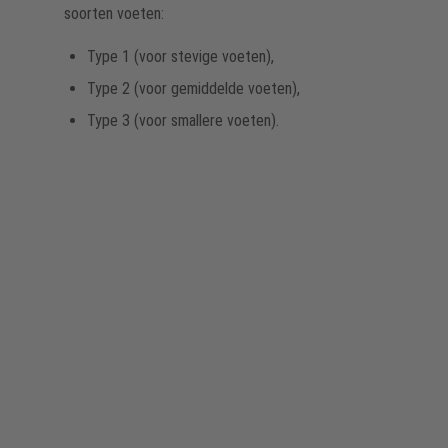
soorten voeten:
Type 1 (voor stevige voeten),
Type 2 (voor gemiddelde voeten),
Type 3 (voor smallere voeten).
De voeten van werknemers in de chemie- en
petrochemische industrie moeten veel doorstaan