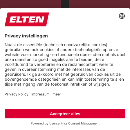
Epilepsy Safe Mode
Dims colors and stops blinking