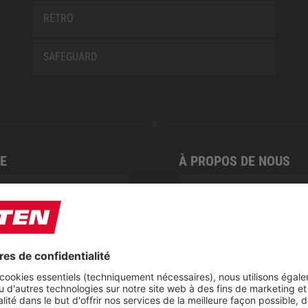
RETRO
SAFEGUARD
E
À PROPOS DE NOUS
ire
Expositions
e de réparations de ELTEN
Centre de téléchargement
t
CSR-Report
ap