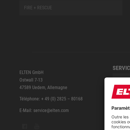
FIRE + RESCUE
SERVIC
ELTEN GmbH
Ostwall 7-13
Itinéra
47589 Uedem, Allemagne
Servic
Téléphone: + 49 (0) 2825 – 80168
E-Mail: service@elten.com
Contac
Sitem