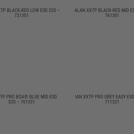
TP BLACK-RED LOW ESD S3S –
ALAN XXTP BLACK-RED MID ES
721301
761301
XTP PRO BOA® BLUE MID ESD
IAN XXTP PRO GREY EASY ESD
S3S – 761331
711321