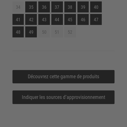
34
35
36
37
38
39
40
41
42
43
44
45
46
47
48
49
50
51
52
Découvrez cette gamme de produits
Indiquer les sources d‘approvisionnement