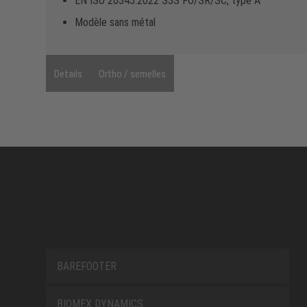
EN ISO 20345:2022 S3S FO/SR/SC, type A
Modèle sans métal
Details
Ortho / semelles
BAREFOOTER
BIOMEX DYNAMICS