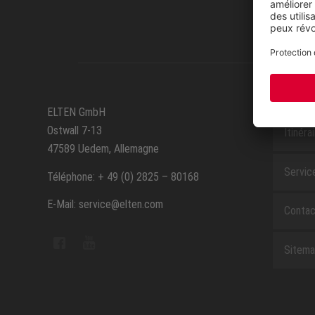
SERVIC
ELTEN GmbH
Ostwall 7-13
Itinéra
47589 Uedem, Allemagne
Servic
Téléphone: + 49 (0) 2825 – 80168
E-Mail: service@elten.com
Contac
Sitem