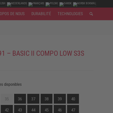
OPOS DE NOUS
DURABILITÉ
TECHNOLOGIES
91 – BASIC II COMPO LOW S3S
es disponibles
35
36
37
38
39
40
42
43
44
45
46
47