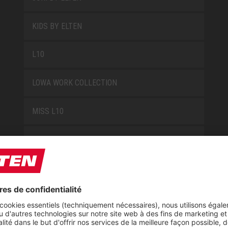
KIDS BY ELTEN
L10
LOWA WORK COLLECTION
MISS L10
NEW CLASSICS
NOVA
RETRO
SAFEGUARD