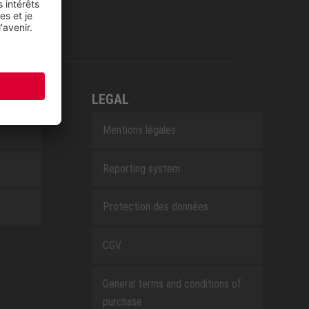
LEGAL
Mentions légales
Reporting system
Protection des données
CGV
General terms and conditions of
purchase