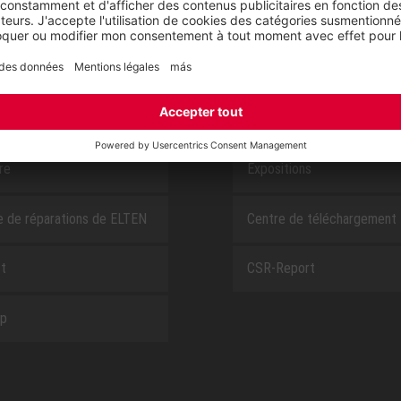
E
À PROPOS DE NOUS
ire
Expositions
e de réparations de ELTEN
Centre de téléchargement
t
CSR-Report
ap