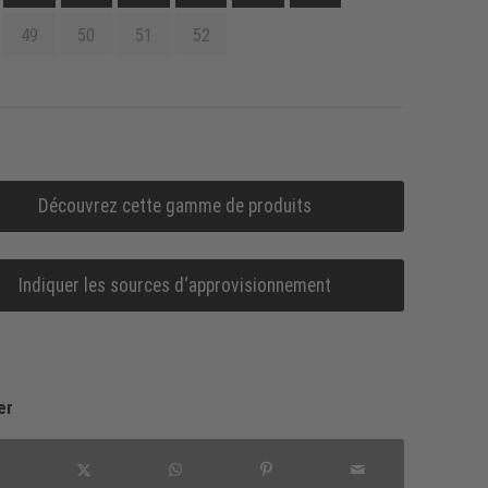
49
50
51
52
Découvrez cette gamme de produits
Indiquer les sources d‘approvisionnement
er