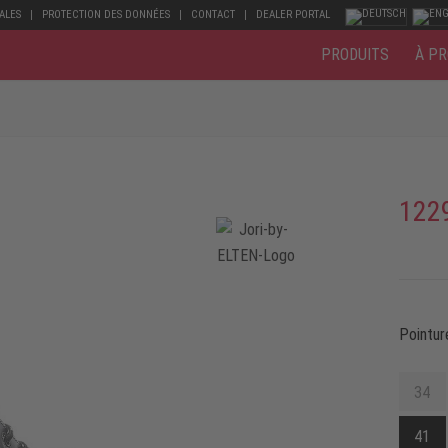
ALES
PROTECTION DES DONNÉES
CONTACT
DEALER PORTAL
PRODUITS
À PR
122
Pointur
34
41