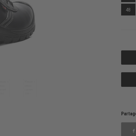
48
Partag