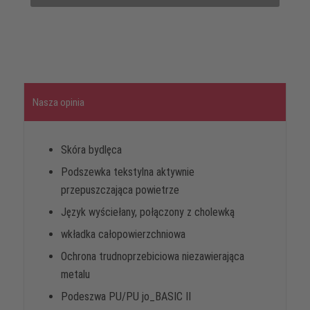
Nasza opinia
Skóra bydlęca
Podszewka tekstylna aktywnie
przepuszczająca powietrze
Język wyściełany, połączony z cholewką
wkładka całopowierzchniowa
Ochrona trudnoprzebiciowa niezawierająca
metalu
Podeszwa PU/PU jo_BASIC II