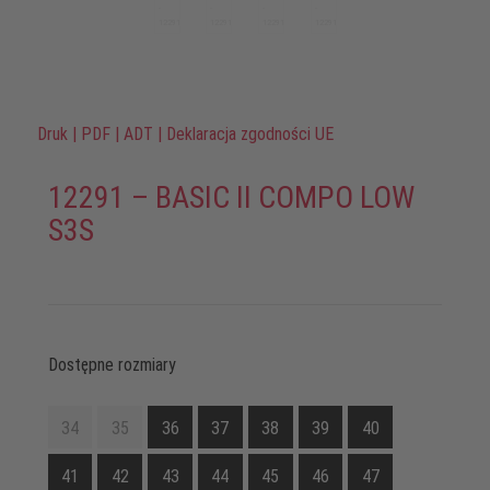
Druk
|
PDF
|
ADT
|
Deklaracja zgodności UE
12291 – BASIC II COMPO LOW
S3S
Dostępne rozmiary
34
35
36
37
38
39
40
41
42
43
44
45
46
47