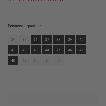
Pointures disponibles
34
35
36
37
38
39
40
41
42
43
44
45
46
47
48
49
50
51
52
Découvrez cette gamme de produits