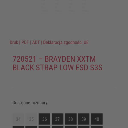
Druk
|
PDF
|
ADT
|
Deklaracja zgodności UE
720521 – BRAYDEN XXTM
BLACK STRAP LOW ESD S3S
Dostępne rozmiary
34
35
36
37
38
39
40