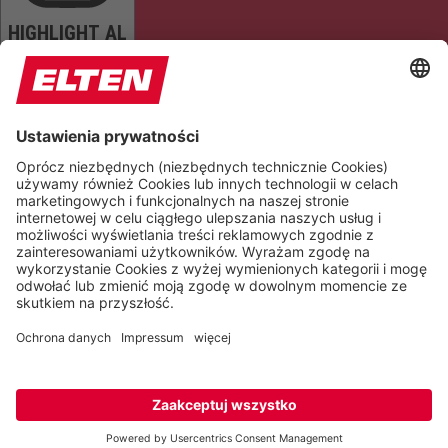
HIGHLIGHT AL
READ PAGE
MUTE SOUNDS
STOP ANIMATIONS
Reset Settings
Version 6.6.1