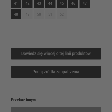
41
42
43
44
45
46
47
48
49
50
51
52
Dowiedz się więcej o tej linii produktów
Podaj źródła zaopatrzenia
Przekaz innym