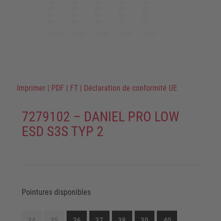
Imprimer
|
PDF
|
FT
|
Déclaration de conformité UE
7279102 – DANIEL PRO LOW
ESD S3S TYP 2
Pointures disponibles
34
35
36
37
38
39
40