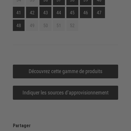
41
42
43
44
45
46
47
48
49
50
51
52
Découvrez cette gamme de produits
Indiquer les sources d‘approvisionnement
Partager