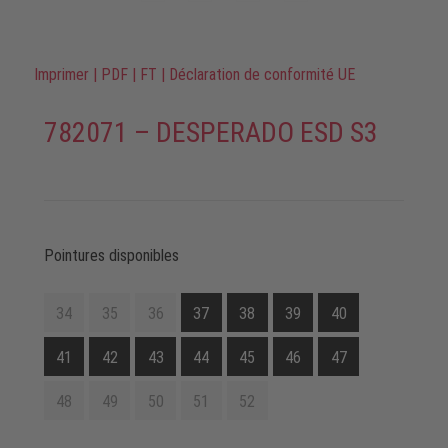
Imprimer
|
PDF
|
FT
|
Déclaration de conformité UE
782071 – DESPERADO ESD S3
Pointures disponibles
34
35
36
37
38
39
40
41
42
43
44
45
46
47
48
49
50
51
52