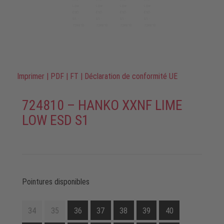
Imprimer
|
PDF
|
FT
|
Déclaration de conformité UE
724810 – HANKO XXNF LIME
LOW ESD S1
Pointures disponibles
34
35
36
37
38
39
40