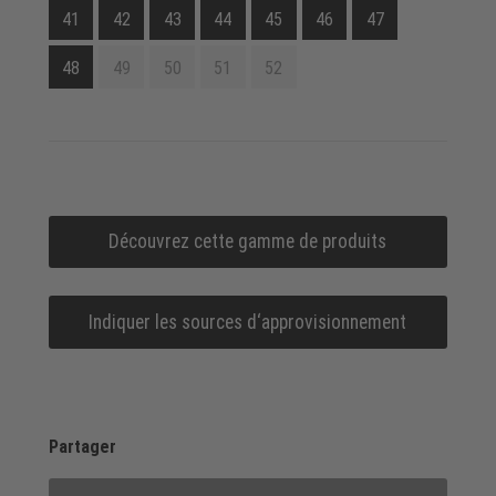
41
42
43
44
45
46
47
48
49
50
51
52
Découvrez cette gamme de produits
Indiquer les sources d‘approvisionnement
Partager