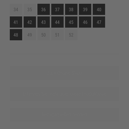
34
35
36
37
38
39
40
41
42
43
44
45
46
47
48
49
50
51
52
Zum Online-Shop
Erfahren Sie mehr über diese Produktlinie
Bezugsquellen nennen