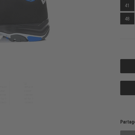
41
48
Partag