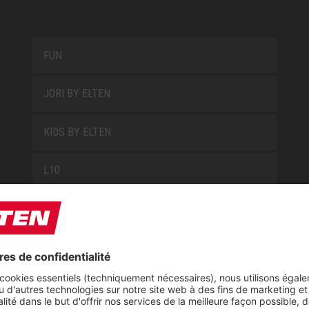
FUN
JORI BY ELTEN
KIDS BY ELTEN
L10
LOWA WORK COLLECTION
MISS L10
NEW CLASSICS