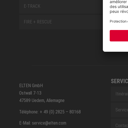
E-TRACK
FIRE + RESCUE
SERVIC
ELTEN GmbH
Ostwall 7-13
Itinéra
47589 Uedem, Allemagne
Servic
Téléphone: + 49 (0) 2825 – 80168
E-Mail: service@elten.com
Contac