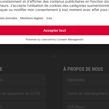
NOVA
RETRO
SAFEGUARD
E
À PROPOS DE NOUS
ire
Expositions
e de réparations de ELTEN
Centre de téléchargement
t
CSR-Report