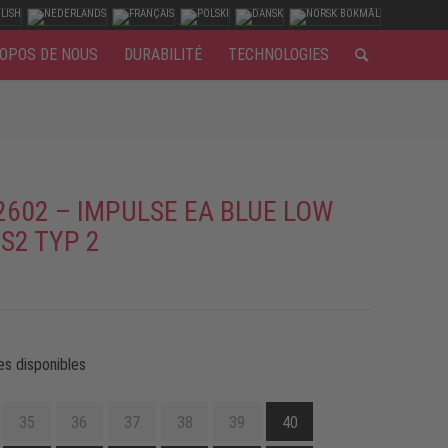
OPOS DE NOUS
DURABILITÉ
TECHNOLOGIES
2602 – IMPULSE EA BLUE LOW
 S2 TYP 2
es disponibles
35
36
37
38
39
40