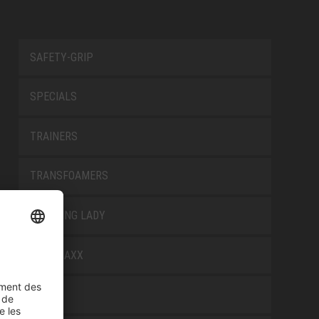
SAFETY-GRIP
SPECIALS
TRAINERS
TRANSFOAMERS
TREKKING LADY
WELLMAXX
WHITE