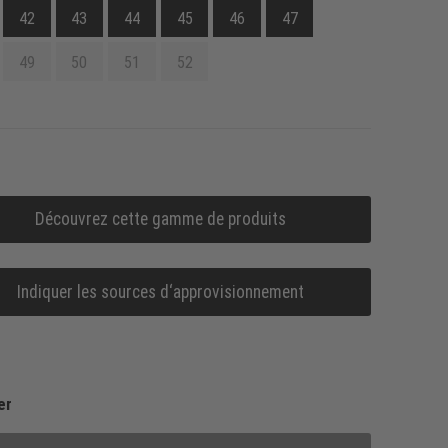
42
43
44
45
46
47
49
50
51
52
Découvrez cette gamme de produits
Indiquer les sources d‘approvisionnement
er