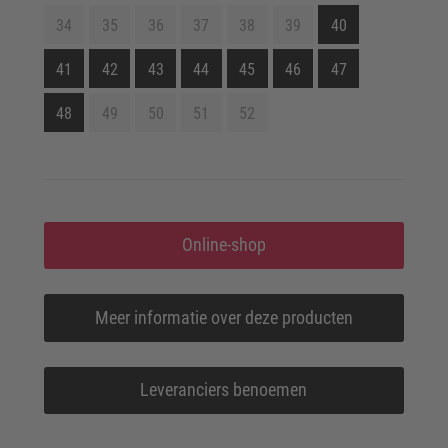
34
35
36
37
38
39
40
41
42
43
44
45
46
47
48
49
50
51
52
Online-shop
Meer informatie over deze producten
Leveranciers benoemen