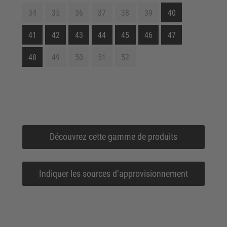
34
35
36
37
38
39
40
41
42
43
44
45
46
47
48
49
50
51
52
Découvrez cette gamme de produits
Indiquer les sources d‘approvisionnement