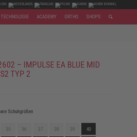
TECHNOLOGIE
ACADEMY
ORTHO
SHOPS
2602 – IMPULSE EA BLUE MID
 S2 TYP 2
bare Schuhgrößen
35
36
37
38
39
40