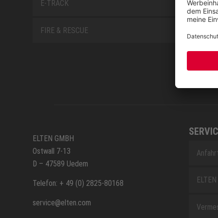
E-TRACK
FIRE & RESCUE
SERVIC
ELTEN GMBH
Ostwall 7-13
Anfahr
D – 47589 Uedem
ELTEN 
Telefon: + 49 (0) 2825-80168
service@elten.com
Vermes