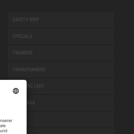
SAFETY-GRIP
SPECIALS
TRAINERS
TRANSFOAMERS
TREKKING LADY
WELLMAXX
WHITE