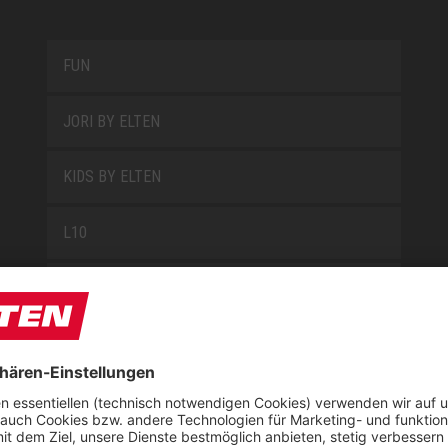
FUN
JORI BY ELTEN
KIDS BY ELTEN
L10
LOWA WORK COLLECTION
MISS L10
NEW CLASSICS