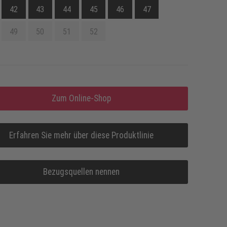
42
43
44
45
46
47
49
50
51
52
Zum Online-Shop
Erfahren Sie mehr über diese Produktlinie
Bezugsquellen nennen