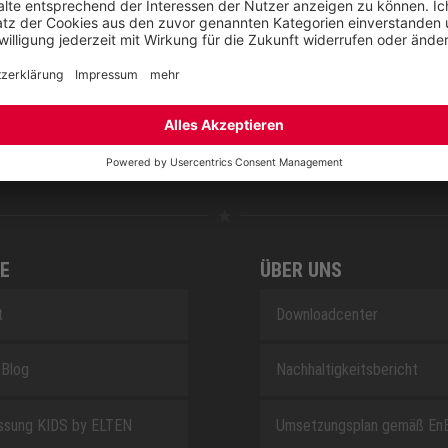
NOVA
RETRO
SAFEGUARD
E
ÜBER UNS
t
Downloadcenter
Blog
Nachhaltigkeitsbericht
sung KIDS by ELTEN
Umsetzungsplan gemäß En