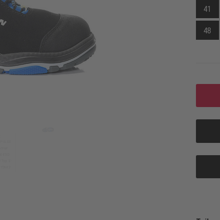
41
48