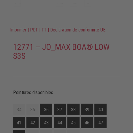
Imprimer
|
PDF
|
FT
|
Déclaration de conformité UE
12771 – JO_MAX BOA® LOW
S3S
Pointures disponibles
34
35
36
37
38
39
40
41
42
43
44
45
46
47