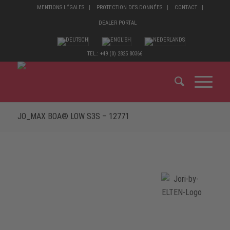
MENTIONS LÉGALES
PROTECTION DES DONNÉES
CONTACT
DEALER PORTAL
TEL.: +49 (0) 2825 80366
JO_MAX BOA® LOW S3S – 12771