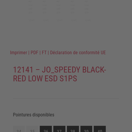
Imprimer
|
PDF
|
FT
|
Déclaration de conformité UE
12141 – JO_SPEEDY BLACK-
RED LOW ESD S1PS
Pointures disponibles
34
35
36
37
38
39
40