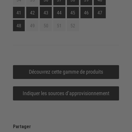
41
42
43
44
45
46
47
48
49
50
51
52
Découvrez cette gamme de produits
Indiquer les sources d‘approvisionnement
Partager