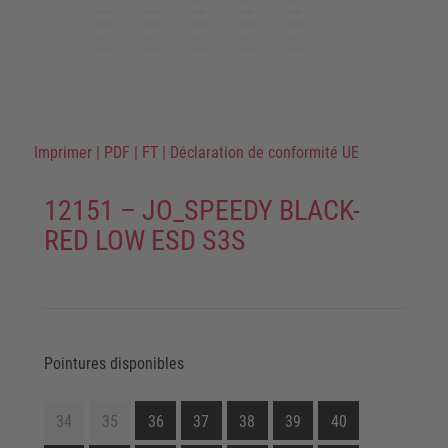
Imprimer
|
PDF
|
FT
|
Déclaration de conformité UE
12151 – JO_SPEEDY BLACK-
RED LOW ESD S3S
Pointures disponibles
34
35
36
37
38
39
40