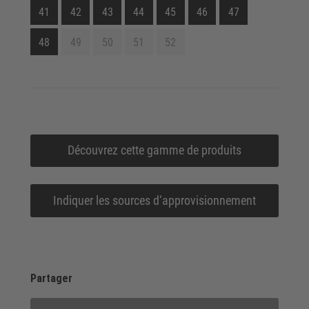
41
42
43
44
45
46
47
48
49
50
51
52
Découvrez cette gamme de produits
Indiquer les sources d‘approvisionnement
Partager