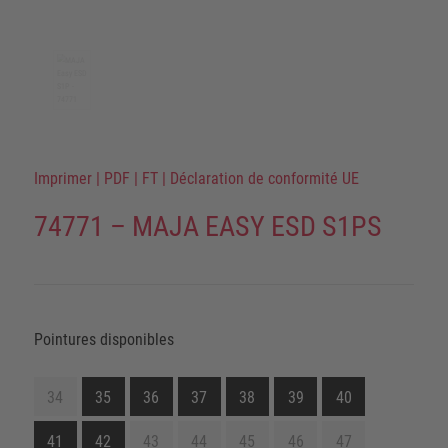
Imprimer
|
PDF
|
FT
|
Déclaration de conformité UE
74771 – MAJA EASY ESD S1PS
Pointures disponibles
34
35
36
37
38
39
40
41
42
43
44
45
46
47