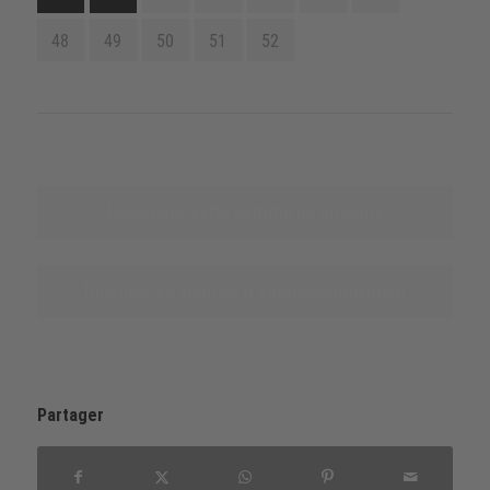
48
49
50
51
52
Découvrez cette gamme de produits
Indiquer les sources d‘approvisionnement
Partager