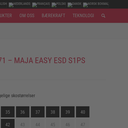
UKTER
OM OSS
BÆREKRAFT
TEKNOLOGI
71 – MAJA EASY ESD S1PS
gelige skostørrelser
35
36
37
38
39
40
42
43
44
45
46
47