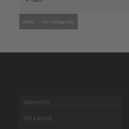
Lærfri
Details
Orto / innleggssåler
BAREFOOTER
FIRE & RESCUE