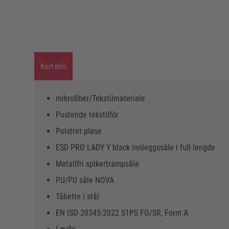
Kort info
mikrofiber/Tekstilmateriale
Pustende tekstilfôr
Polstret pløse
ESD PRO LADY Y black innleggssåle i full lengde
Metallfri spikertrampsåle
PU/PU såle NOVA
Tåhette i stål
EN ISO 20345:2022 S1PS FO/SR, Form A