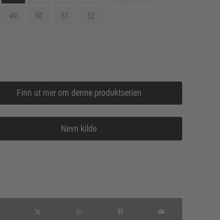
49
50
51
52
Finn ut mer om denne produktserien
Nevn kilde