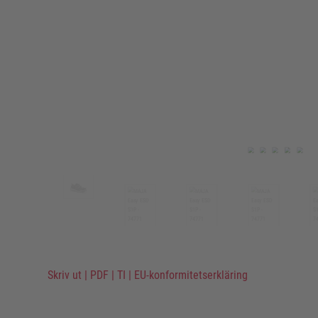
Skriv ut
|
PDF
|
TI
|
EU-konformitetserkläring