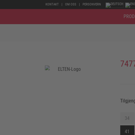
KONTAKT
OM OSS
PERSONVERN
PROD
747
Tilgjen
34
41