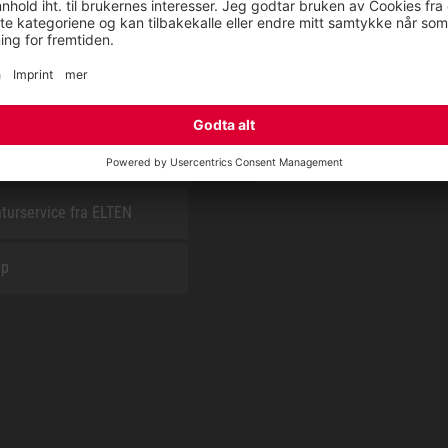
E
OM OSS
t
CSR report
turservice fra ELTEN
ap