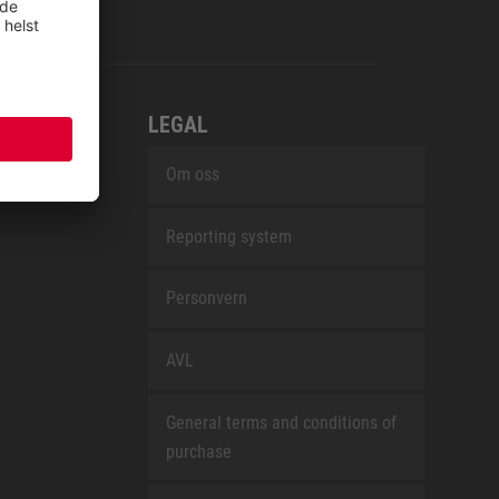
LEGAL
Om oss
Reporting system
Personvern
AVL
General terms and conditions of
purchase