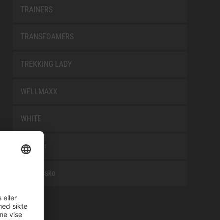
TRAINERS
TRANSFOAMERS
TREKKING LADY
WELLMAXX
WHITE
Tilbehør
Arbeidssko