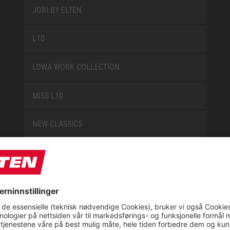
JORI BY ELTEN
L10
LOWA WORK COLLECTION
MISS L10
NEW CLASSICS
NOVA
RETRO
SAFEGUARD