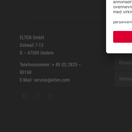
SERVIC
ELTEN GmbH
Ostwall 7-13
Kontak
D – 47589 Uedem
Repara
Telefonnummer: + 49 (0) 2825 –
80168
Sitem
E-Mail: service@elten.com