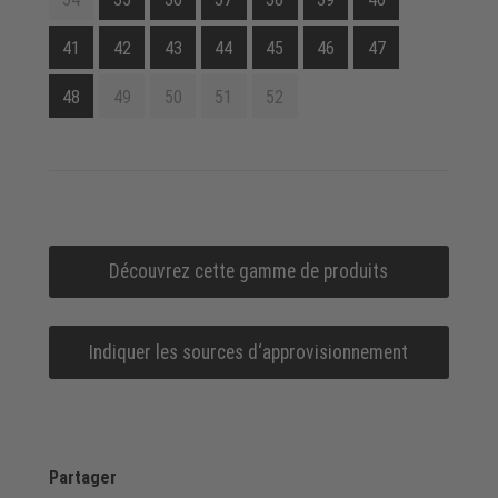
41
42
43
44
45
46
47
48
49
50
51
52
Découvrez cette gamme de produits
Indiquer les sources d‘approvisionnement
Partager