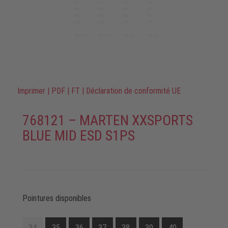
Imprimer
|
PDF
|
FT
|
Déclaration de conformité UE
768121 – MARTEN XXSPORTS
BLUE MID ESD S1PS
Pointures disponibles
34
35
36
37
38
39
40