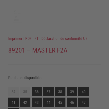
Imprimer
|
PDF
|
FT
|
Déclaration de conformité UE
89201 – MASTER F2A
Pointures disponibles
34
35
36
37
38
39
40
41
42
43
44
45
46
47