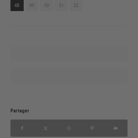
48
49
50
51
52
Découvrez cette gamme de produits
Indiquer les sources d‘approvisionnement
Partager